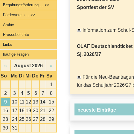
Begabungsförderung . . >>
Sportfest der SV
Förderverein . . >>
Archiv
Information zum Schul-S
Presseberichte
Links
OLAF Deutschlandticket
Sj. 2026/27
häufige Fragen
«
August 2026
»
So
Mo
Di
Mi
Do
Fr
Sa
Für die Neu-Beantragun
1
für das Schuljahr 2026/27 b
2
3
4
5
6
7
8
9
10
11
12
13
14
15
neueste Einträge
16
17
18
19
20
21
22
23
24
25
26
27
28
29
30
31