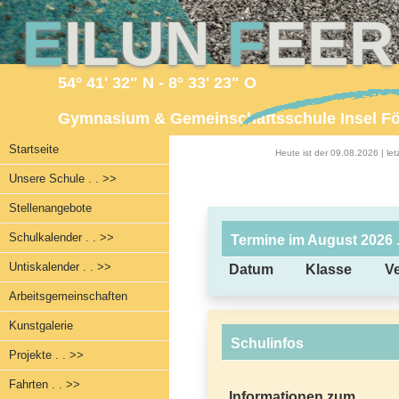
E
ILUN
F
EE
54° 41' 32" N - 8° 33' 23" O
Gymnasium & Gemeinschaftsschule Insel F
Startseite
Heute ist der 09.08.2026 | l
Unsere Schule . . >>
Stellenangebote
Schulkalender . . >>
Termine im August 2026
Untiskalender . . >>
Datum
Klasse
V
Arbeitsgemeinschaften
Kunstgalerie
Schulinfos
Projekte . . >>
Fahrten . . >>
Informationen zum