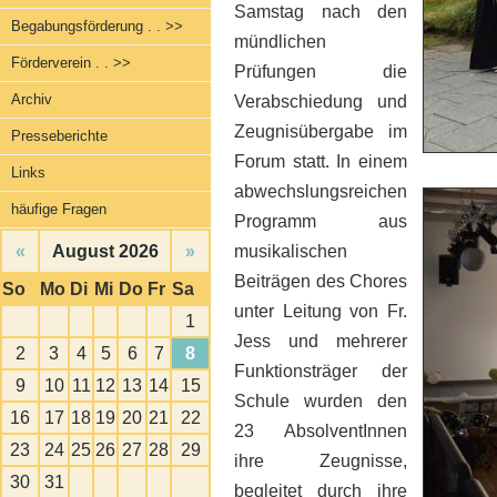
Samstag nach den
Begabungsförderung . . >>
mündlichen
Förderverein . . >>
Prüfungen die
Archiv
Verabschiedung und
Zeugnisübergabe im
Presseberichte
Forum statt. In einem
Links
abwechslungsreichen
häufige Fragen
Programm aus
«
August 2026
»
musikalischen
Beiträgen des Chores
So
Mo
Di
Mi
Do
Fr
Sa
unter Leitung von Fr.
1
Jess und mehrerer
2
3
4
5
6
7
8
Funktionsträger der
9
10
11
12
13
14
15
Schule wurden den
16
17
18
19
20
21
22
23 AbsolventInnen
23
24
25
26
27
28
29
ihre Zeugnisse,
30
31
begleitet durch ihre