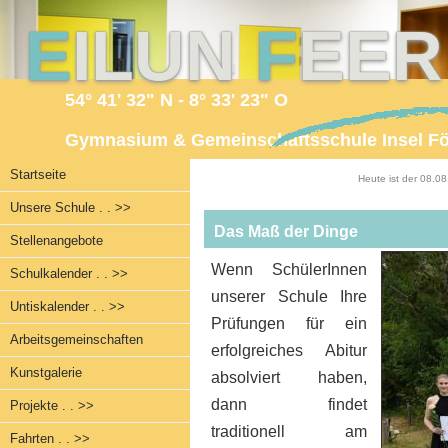
E
ILUN
F
EE
54° 41' 32" N - 8° 33' 23" O
Gymnasium & Gemeinschaftsschule Insel F
Startseite
Heute ist der 08.0
Unsere Schule . . >>
Das Maß der Dinge
Stellenangebote
Wenn SchülerInnen
Schulkalender . . >>
unserer Schule Ihre
Untiskalender . . >>
Prüfungen für ein
Arbeitsgemeinschaften
erfolgreiches Abitur
Kunstgalerie
absolviert haben,
dann findet
Projekte . . >>
traditionell am
Fahrten . . >>