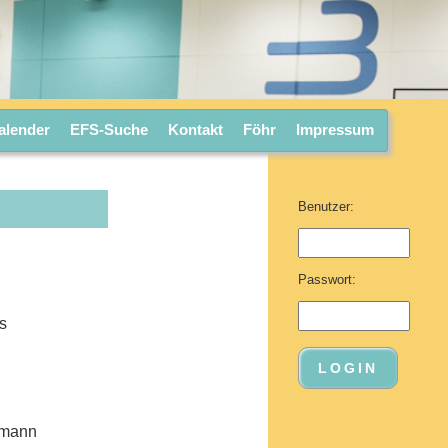
öhr
alender
EFS-Suche
Kontakt
Föhr
Impressum
Benutzer:
Passwort:
ss
ehmann