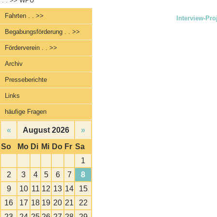
. . >>
WPU
Fahrten . . >>
Interview-Proj
Begabungsförderung . . >>
Förderverein . . >>
Archiv
Presseberichte
Links
häufige Fragen
«
August 2026
»
So
Mo
Di
Mi
Do
Fr
Sa
1
2
3
4
5
6
7
8
9
10
11
12
13
14
15
16
17
18
19
20
21
22
23
24
25
26
27
28
29