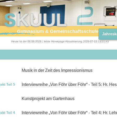
R
S
KUUL
Gymnasium & Gemeinschaftsschule Insel F
Jahresk
Heute ist der 08.08.2026 | letzte Homepage-Aktualisierung 2026-07-03 13:01:43
Musik in der Zeit des Impressionismus
Interviewreihe „Von Föhr über Föhr“ - Teil 5: Hr. He
ekt Teil 5
Kunstprojekt am Gartenhaus
Interviewreihe „Von Föhr über Föhr“ - Teil 4: Hr. L
ekt Teil 4