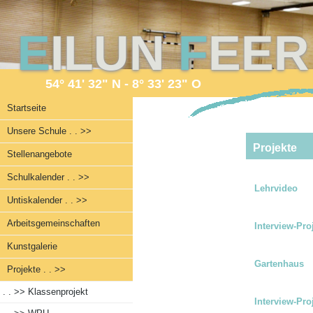
E
ILUN
F
EE
54° 41' 32" N - 8° 33' 23" O
Startseite
Unsere Schule . . >>
Projekte
Stellenangebote
Schulkalender . . >>
Lehrvideo
Untiskalender . . >>
Arbeitsgemeinschaften
Interview-Proj
Kunstgalerie
Gartenhaus
Projekte . . >>
. . >>
Klassenprojekt
Interview-Proj